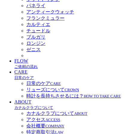
パネライ
アンティークウォッチ
フランクミュラー
カルティエ
チュードル
ブルガリ
ロンジン
ゼニス
FLOW
ご依頼の流れ
CARE
日常のケア
日常のケア
CARE
リューズについて
CROWN
時計を長持ちさせるには？
HOW TO TAKE CARE
ABOUT
カナルクラブについて
カナルクラブについて
ABOUT
アクセス
ACCESS
会社概要
COMPANY
特定商取引法
LAW