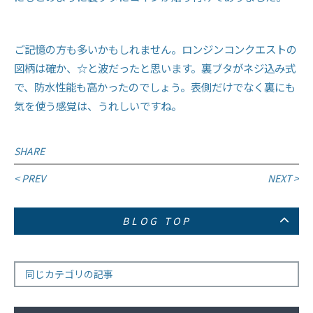
ご記憶の方も多いかもしれません。ロンジンコンクエストの
図柄は確か、☆と波だったと思います。裏ブタがネジ込み式
で、防水性能も高かったのでしょう。表側だけでなく裏にも
気を使う感覚は、うれしいですね。
SHARE
投
< PREV
NEXT >
稿
BLOG TOP
ナ
ビ
ゲ
同じカテゴリの記事
ー