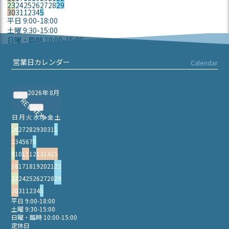
23
24
25
26
27
28
29
30
31
1
2
3
4
5
平日 9:00-18:00
土曜 9:30-15:00
日曜・臨時 10:00-15:00
定休日
営業日カレンダー
Calendar
2026年 8月
PREV
NEXT
日
月
火
水
木
金
土
26
27
28
29
30
31
1
2
3
4
5
6
7
8
9
10
11
12
13
14
15
16
17
18
19
20
21
22
23
24
25
26
27
28
29
30
31
1
2
3
4
5
平日 9:00-18:00
土曜 9:30-15:00
日曜・臨時 10:00-15:00
定休日