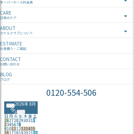
オーバーホール料金表
CARE
日常のケア
ABOUT
カナルクラブについて
ESTIMATE
お見積り・ご相談
CONTACT
お問い合わせ
BLOG
ブログ
0120-554-506
2026年 8月
PREV
NEXT
日
月
火
水
木
金
土
26
27
28
29
30
31
1
2
3
4
5
6
7
8
9
10
11
12
13
14
15
16
17
18
19
20
21
22