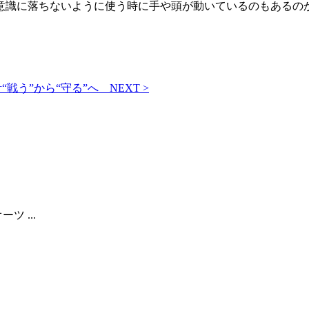
意識に落ちないように使う時に手や頭が動いているのもあるの
“戦う”から“守る”へ
NEXT >
ツ ...