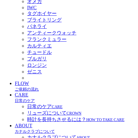
オメガ
IWC
タグホイヤー
ブライトリング
パネライ
アンティークウォッチ
フランクミュラー
カルティエ
チュードル
ブルガリ
ロンジン
ゼニス
FLOW
ご依頼の流れ
CARE
日常のケア
日常のケア
CARE
リューズについて
CROWN
時計を長持ちさせるには？
HOW TO TAKE CARE
ABOUT
カナルクラブについて
カナルクラブについて
ABOUT