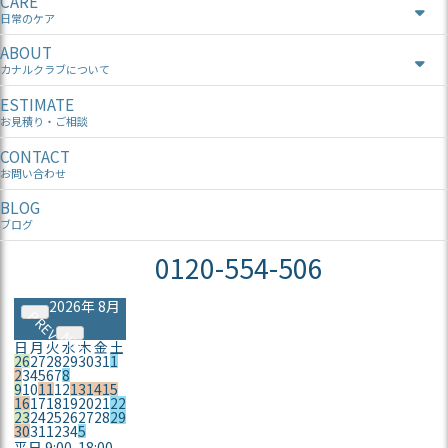
CARE
日常のケア
ABOUT
カナルクラブについて
ESTIMATE
お見積り・ご相談
CONTACT
お問い合わせ
BLOG
ブログ
0120-554-506
2026年 8月
PREV
NEXT
日
月
火
水
木
金
土
26
27
28
29
30
31
1
2
3
4
5
6
7
8
9
10
11
12
13
14
15
16
17
18
19
20
21
22
23
24
25
26
27
28
29
30
31
1
2
3
4
5
平日 9:00-18:00