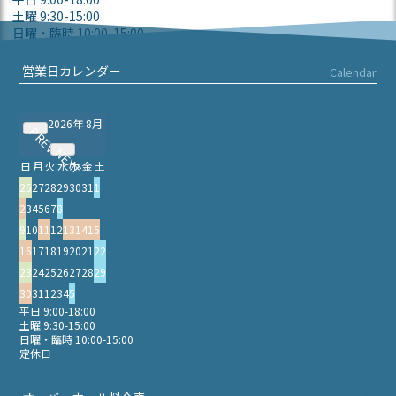
土曜 9:30-15:00
日曜・臨時 10:00-15:00
定休日
営業日カレンダー
Calendar
2026年 8月
PREV
NEXT
日
月
火
水
木
金
土
26
27
28
29
30
31
1
2
3
4
5
6
7
8
9
10
11
12
13
14
15
16
17
18
19
20
21
22
23
24
25
26
27
28
29
30
31
1
2
3
4
5
平日 9:00-18:00
土曜 9:30-15:00
日曜・臨時 10:00-15:00
定休日