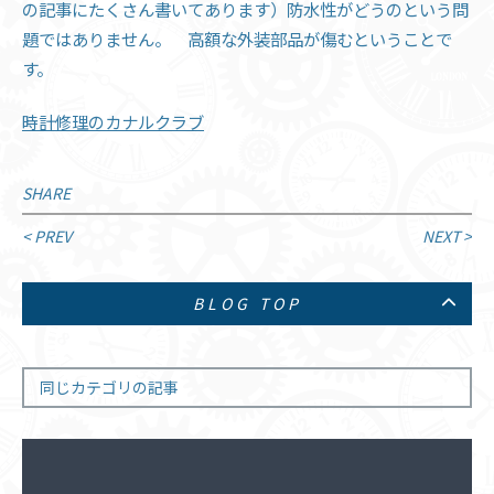
の記事にたくさん書いてあります）防水性がどうのという問
題ではありません。 高額な外装部品が傷むということで
す。
時計修理のカナルクラブ
SHARE
投
< PREV
NEXT >
稿
BLOG TOP
ナ
ビ
ゲ
同じカテゴリの記事
ー
シ
ョ