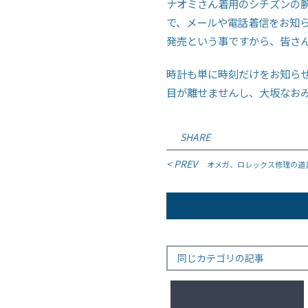
ナオミさん着用のシチズンの腕時
で、メールや電話着信をお知ら
発売という事ですから、皆さ
時計も単に時刻だけをお知ら
目が離せませんし、大坂なお
SHARE
投
< PREV
オメガ、ロレックス修理の道
稿
ナ
ビ
ゲ
同じカテゴリの記事
ー
シ