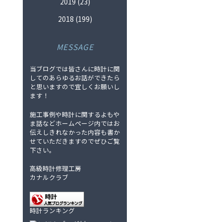
2019
(23)
2018
(199)
MESSAGE
当ブログでは皆さんに時計に関
してのあらゆるお話ができたら
と思いますので宜しくお願いし
ます！
施工事例や時計に関するよもや
ま話などホームページ内ではお
伝えしきれなかった内容も書か
せていただきますのでぜひご覧
下さい。
高級時計修理工房
カナルクラブ
時計ランキング