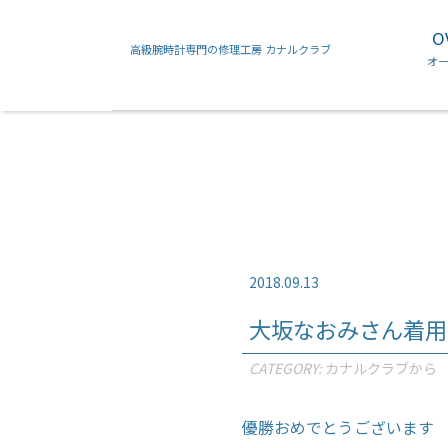
O
高級腕時計専門の修理工房 カナルクラブ
フランクミュラー
カルティエ
オ
2018.09.13
大坂なおみさん着用
CATEGORY:
カナルクラブから
優勝おめでとうございます