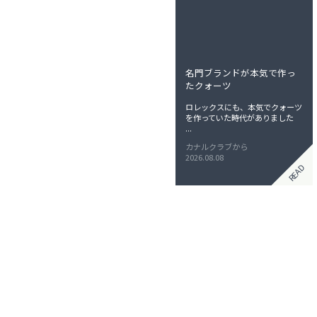
ョ
ン
名門ブランドが本気で作っ
たクォーツ
ロレックスにも、本気でクォーツ
を作っていた時代がありました
...
カナルクラブから
2026.08.08
READ