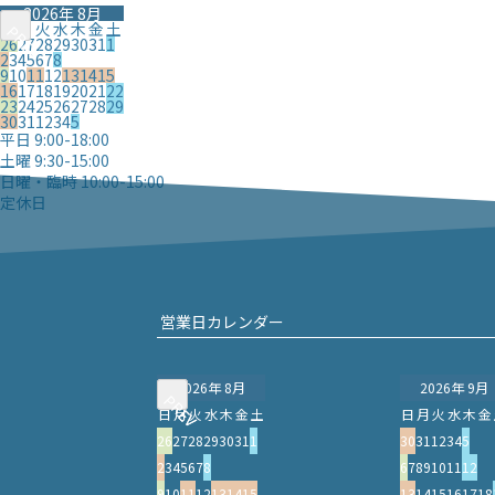
2026年 8月
日
月
火
水
木
金
土
PREV
PREV
26
27
28
29
30
31
1
2
3
4
5
6
7
8
9
10
11
12
13
14
15
16
17
18
19
20
21
22
23
24
25
26
27
28
29
30
31
1
2
3
4
5
平日 9:00-18:00
土曜 9:30-15:00
日曜・臨時 10:00-15:00
定休日
営業日カレンダー
2026年 8月
2026年 9月
PREV
PREV
日
月
火
水
木
金
土
日
月
火
水
木
金
26
27
28
29
30
31
1
30
31
1
2
3
4
5
2
3
4
5
6
7
8
6
7
8
9
10
11
12
9
10
11
12
13
14
15
13
14
15
16
17
18