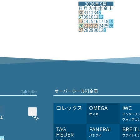
2026年 9月
日
月
火
水
木
金
土
30
31
1
2
3
4
5
6
7
8
9
10
11
12
13
14
15
16
17
18
19
20
21
22
23
24
25
26
27
28
29
30
1
2
3
オーバーホール料金表
Calendar
ロレックス
OMEGA
IWC
NEXT
NEXT
オメガ
インターナ
土
ウォッチカ
TAG
PANERAI
BREIT
HEUER
パネライ
ブライトリ
19