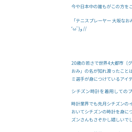
今や日本中の誰もがこの方を
「テニスプレーヤー 大坂なおみ
‘ω’ )و //
20歳の若さで世界4大都市〔
おみ」の名が知れ渡ったこと
ミ選手が身につけているアイ
シチズン時計を着用しての
時計業界でも先月シチズンの
おいてシチズンの時計を身に
ズンさんもさぞかし嬉しいで