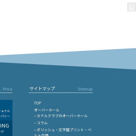
NE
NE
サイトマップ
Price
Sitemap
TOP
オーバーホール
ショナル
– カナルクラブのオーバーホール
ンパニー
– コラム
LING
– ポリッシュ・文字盤プリント・ベ
ング
ルト交換