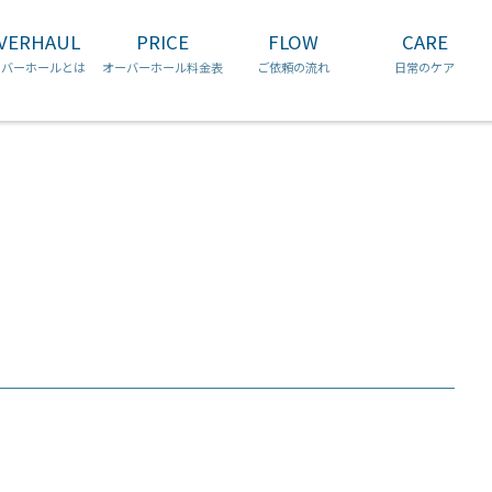
コ
VERHAUL
PRICE
FLOW
CARE
ン
チュードル
ブルガリ
ロンジン
テ
ーバーホールとは
オーバーホール料金表
ご依頼の流れ
日常のケア
ン
ツ
へ
ス
キ
ッ
プ