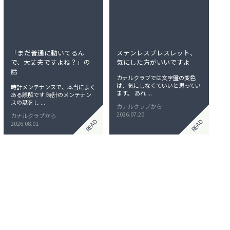
「まだ普通に動いてるん
ステンレスブレスレット、
で、大丈夫ですよね？」の
気にした方がいいですよ
話
カナルクラブでは文字盤の変色
は、気にしなくていいと思ってい
時計メンテナンスで、本当によく
ます。 あれ ...
ある誤解です 時計のメンテナン
スの話をし ...
カナルクラブから
2026.07.20
カナルクラブから
READ
READ
2026.08.01