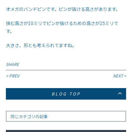
オメガのバンドピンです。ピンが抜ける高さがあります。
挟む高さが10ミリでピンが抜けるための高さが25ミリで
す。
大きさ、形とも考えられてますね。
SHARE
投
< PREV
NEXT >
稿
BLOG TOP
ナ
ビ
ゲ
同じカテゴリの記事
ー