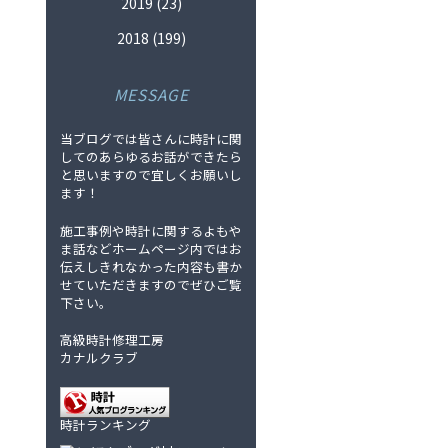
2019
(23)
2018
(199)
MESSAGE
当ブログでは皆さんに時計に関
してのあらゆるお話ができたら
と思いますので宜しくお願いし
ます！
施工事例や時計に関するよもや
ま話などホームページ内ではお
伝えしきれなかった内容も書か
せていただきますのでぜひご覧
下さい。
高級時計修理工房
カナルクラブ
時計ランキング