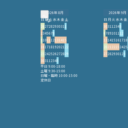
2026年 8月
2026年 9月
PREV
PREV
日
月
火
水
木
金
土
日
月
火
水
木
金
26
27
28
29
30
31
1
30
31
1
2
3
4
5
2
3
4
5
6
7
8
6
7
8
9
10
11
12
9
10
11
12
13
14
15
13
14
15
16
17
18
16
17
18
19
20
21
22
20
21
22
23
24
25
23
24
25
26
27
28
29
27
28
29
30
1
2
3
30
31
1
2
3
4
5
平日 9:00-18:00
土曜 9:30-15:00
日曜・臨時 10:00-15:00
定休日