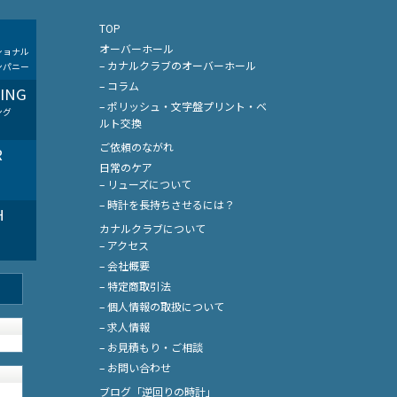
TOP
オーバーホール
ショナル
– カナルクラブのオーバーホール
ンパニー
– コラム
LING
– ポリッシュ・文字盤プリント・ベ
ング
ルト交換
ご依頼のながれ
R
日常のケア
– リューズについて
– 時計を長持ちさせるには？
H
カナルクラブについて
– アクセス
– 会社概要
– 特定商取引法
– 個人情報の取扱について
– 求人情報
– お見積もり・ご相談
– お問い合わせ
ブログ「逆回りの時計」