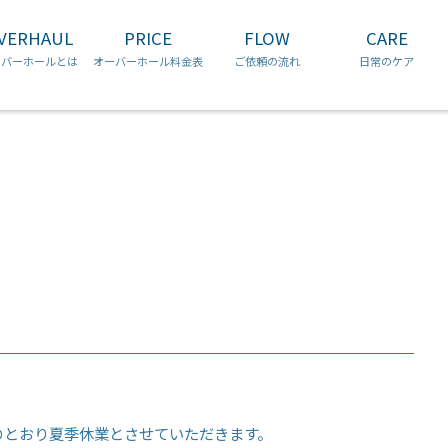
コ
VERHAUL
PRICE
FLOW
CARE
ン
チュードル
ブルガリ
ロンジン
テ
ーバーホールとは
オーバーホール料金表
ご依頼の流れ
日常のケア
ン
ツ
へ
ス
キ
ッ
プ
のとおり夏季休業とさせていただきます。