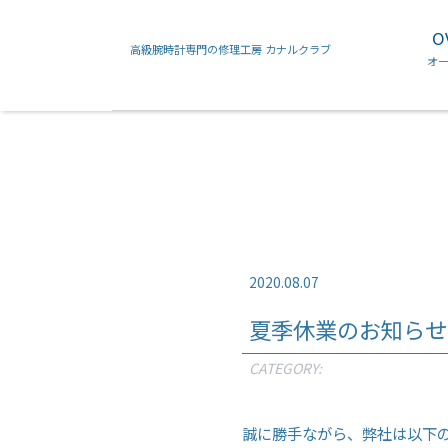
O
高級腕時計専門の修理工房 カナルクラブ
フランクミュラー
カルティエ
オ
2020.08.07
夏季休業のお知らせ
CATEGORY:
誠に勝手ながら、弊社は以下