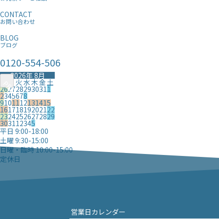
CONTACT
お問い合わせ
BLOG
ブログ
0120-554-506
2026年 8月
日
月
火
水
木
金
土
PREV
PREV
26
27
28
29
30
31
1
2
3
4
5
6
7
8
9
10
11
12
13
14
15
16
17
18
19
20
21
22
23
24
25
26
27
28
29
30
31
1
2
3
4
5
平日 9:00-18:00
土曜 9:30-15:00
日曜・臨時 10:00-15:00
定休日
営業日カレンダー