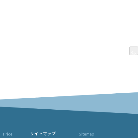
NE
NE
サイトマップ
Price
Sitemap