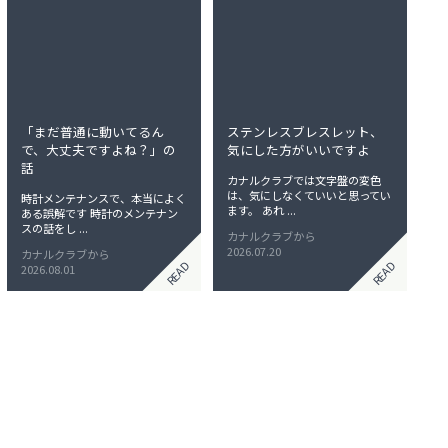
「まだ普通に動いてるん
ステンレスブレスレット、
で、大丈夫ですよね？」の
気にした方がいいですよ
話
カナルクラブでは文字盤の変色
は、気にしなくていいと思ってい
時計メンテナンスで、本当によく
ます。 あれ ...
ある誤解です 時計のメンテナン
スの話をし ...
カナルクラブから
2026.07.20
カナルクラブから
READ
READ
2026.08.01