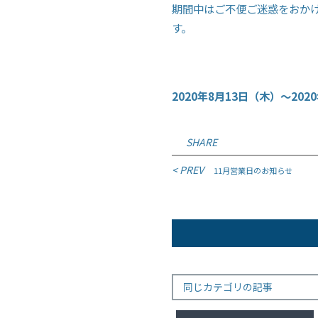
期間中はご不便ご迷惑をおか
す。
2020年8月13日（木）～202
SHARE
投
< PREV
11月営業日のお知らせ
稿
ナ
ビ
ゲ
ー
同じカテゴリの記事
シ