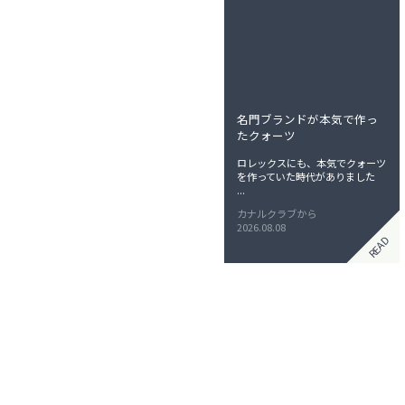
ョ
ン
名門ブランドが本気で作っ
たクォーツ
ロレックスにも、本気でクォーツ
を作っていた時代がありました
...
カナルクラブから
2026.08.08
READ