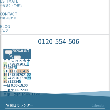
ESTIMATE
お見積り・ご相談
CONTACT
お問い合わせ
BLOG
ブログ
0120-554-506
2026年 8月
PREV
NEXT
日
月
火
水
木
金
土
26
27
28
29
30
31
1
2
3
4
5
6
7
8
9
10
11
12
13
14
15
16
17
18
19
20
21
22
23
24
25
26
27
28
29
30
31
1
2
3
4
5
平日 9:00-18:00
土曜 9:30-15:00
日曜・臨時 10:00-15:00
定休日
営業日カレンダー
Calendar