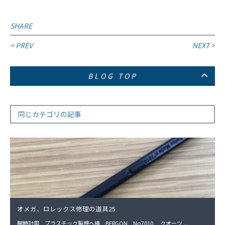
SHARE
投
< PREV
NEXT >
稿
BLOG TOP
ナ
ビ
ゲ
同じカテゴリの記事
ー
シ
ョ
ン
オメガ、ロレックス修理の道具25
腕時計用 プラスチック製押へ棒 BERGON No7010 クオーツ ...