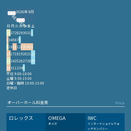
2026年 8月
PREV
NEXT
日
月
火
水
木
金
土
26
27
28
29
30
31
1
2
3
4
5
6
7
8
9
10
11
12
13
14
15
16
17
18
19
20
21
22
23
24
25
26
27
28
29
30
31
1
2
3
4
5
平日 9:00-18:00
土曜 9:30-15:00
日曜・臨時 10:00-15:00
定休日
オーバーホール料金表
Price
ロレックス
OMEGA
IWC
オメガ
インターナショナルウォ
ッチカンパニー