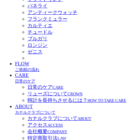
パネライ
アンティークウォッチ
フランクミュラー
カルティエ
チュードル
ブルガリ
ロンジン
ゼニス
FLOW
ご依頼の流れ
CARE
日常のケア
日常のケア
CARE
リューズについて
CROWN
時計を長持ちさせるには？
HOW TO TAKE CARE
ABOUT
カナルクラブについて
カナルクラブについて
ABOUT
アクセス
ACCESS
会社概要
COMPANY
特定商取引法
LAW