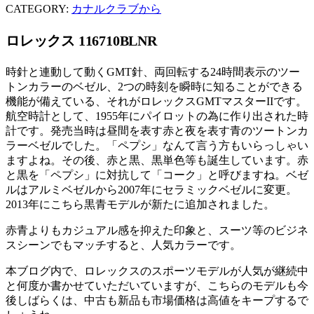
CATEGORY:
カナルクラブから
ロレックス
116710BLNR
時針と連動して動くGMT針、両回転する24時間表示のツー
トンカラーのベゼル、2つの時刻を瞬時に知ることができる
機能が備えている、それがロレックスGMTマスターIIです。
航空時計として、1955年にパイロットの為に作り出された時
計です。発売当時は昼間を表す赤と夜を表す青のツートンカ
ラーベゼルでした。「ペプシ」なんて言う方もいらっしゃい
ますよね。その後、赤と黒、黒単色等も誕生しています。赤
と黒を「ペプシ」に対抗して「コーク」と呼びますね。ベゼ
ルはアルミベゼルから2007年にセラミックベゼルに変更。
2013年にこちら黒青モデルが新たに追加されました。
赤青よりもカジュアル感を抑えた印象と、スーツ等のビジネ
スシーンでもマッチすると、人気カラーです。
本ブログ内で、ロレックスのスポーツモデルが人気が継続中
と何度か書かせていただいていますが、こちらのモデルも今
後しばらくは、中古も新品も市場価格は高値をキープするで