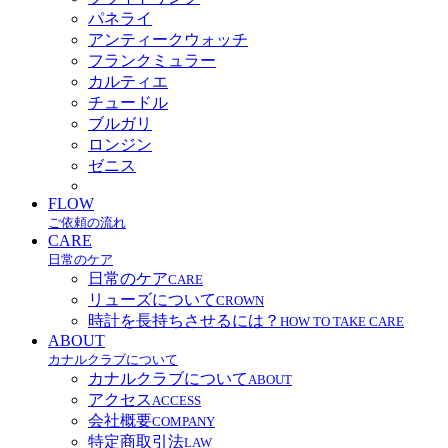
パネライ
アンティークウォッチ
フランクミュラー
カルティエ
チュードル
ブルガリ
ロンジン
ゼニス
FLOW
ご依頼の流れ
CARE
日常のケア
日常のケア
CARE
リューズについて
CROWN
時計を長持ちさせるには？
HOW TO TAKE CARE
ABOUT
カナルクラブについて
カナルクラブについて
ABOUT
アクセス
ACCESS
会社概要
COMPANY
特定商取引法
LAW