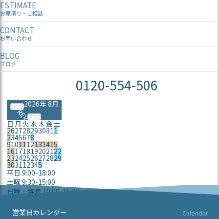
ESTIMATE
お見積り・ご相談
CONTACT
お問い合わせ
BLOG
ブログ
0120-554-506
2026年 8月
PREV
NEXT
日
月
火
水
木
金
土
26
27
28
29
30
31
1
2
3
4
5
6
7
8
9
10
11
12
13
14
15
16
17
18
19
20
21
22
23
24
25
26
27
28
29
30
31
1
2
3
4
5
平日 9:00-18:00
土曜 9:30-15:00
日曜・臨時 10:00-15:00
定休日
営業日カレンダー
Calendar