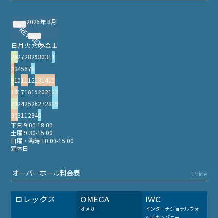
2026年 8月
PREV
NEXT
日
月
火
水
木
金
土
26
27
28
29
30
31
1
2
3
4
5
6
7
8
9
10
11
12
13
14
15
16
17
18
19
20
21
22
23
24
25
26
27
28
29
30
31
1
2
3
4
5
平日 9:00-18:00
土曜 9:30-15:00
日曜・臨時 10:00-15:00
定休日
オーバーホール料金表
Price
ロレックス
OMEGA
IWC
オメガ
インターナショナルウォ
ッチカンパニー