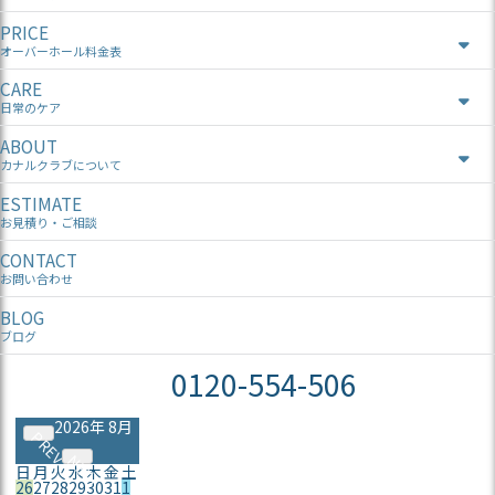
PRICE
オーバーホール料金表
CARE
日常のケア
ABOUT
カナルクラブについて
ESTIMATE
お見積り・ご相談
CONTACT
お問い合わせ
BLOG
ブログ
0120-554-506
2026年 8月
PREV
NEXT
日
月
火
水
木
金
土
26
27
28
29
30
31
1