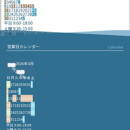
2
3
4
5
6
7
8
9
10
11
12
13
14
15
16
17
18
19
20
21
22
23
24
25
26
27
28
29
30
31
1
2
3
4
5
平日 9:00-18:00
土曜 9:30-15:00
日曜・臨時 10:00-15:00
定休日
営業日カレンダー
Calendar
2026年 8月
PREV
NEXT
日
月
火
水
木
金
土
26
27
28
29
30
31
1
2
3
4
5
6
7
8
9
10
11
12
13
14
15
16
17
18
19
20
21
22
23
24
25
26
27
28
29
30
31
1
2
3
4
5
平日 9:00-18:00
土曜 9:30-15:00