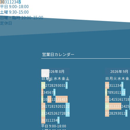
30
31
1
2
3
4
5
平日 9:00-18:00
土曜 9:30-15:00
日曜・臨時 10:00-15:00
定休日
営業日カレンダー
2026年 8月
2026年 9月
PREV
PREV
日
月
火
水
木
金
土
日
月
火
水
木
金
26
27
28
29
30
31
1
30
31
1
2
3
4
5
2
3
4
5
6
7
8
6
7
8
9
10
11
12
9
10
11
12
13
14
15
13
14
15
16
17
18
16
17
18
19
20
21
22
20
21
22
23
24
25
23
24
25
26
27
28
29
27
28
29
30
1
2
3
30
31
1
2
3
4
5
平日 9:00-18:00