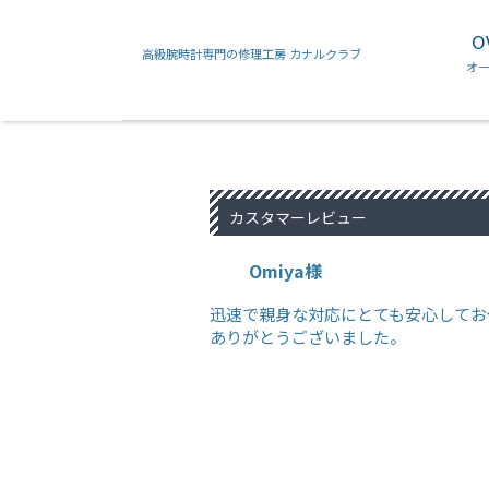
O
高級腕時計専門の修理工房 カナルクラブ
フランクミュラー
カルティエ
オ
カスタマーレビュー
Omiya様
迅速で親身な対応にとても安心してお
ありがとうございました。