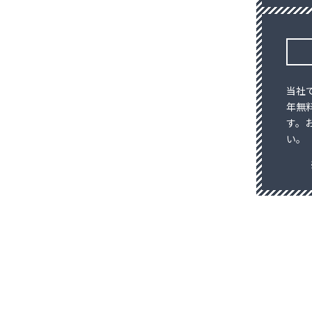
当社
年無
す。
い。