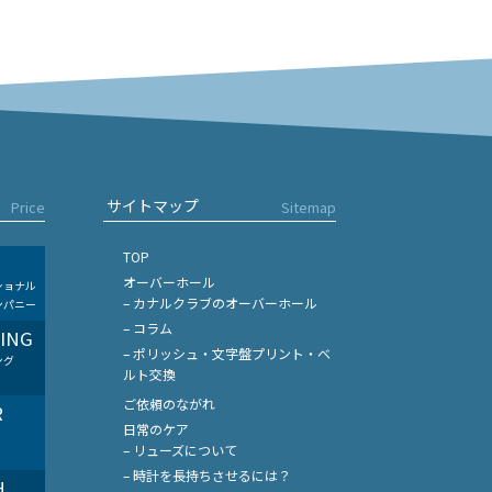
サイトマップ
Price
Sitemap
TOP
オーバーホール
ショナル
– カナルクラブのオーバーホール
ンパニー
– コラム
LING
– ポリッシュ・文字盤プリント・ベ
ング
ルト交換
ご依頼のながれ
R
日常のケア
– リューズについて
– 時計を長持ちさせるには？
H