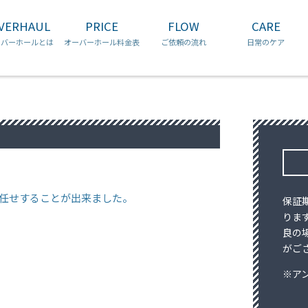
コ
VERHAUL
PRICE
FLOW
CARE
ン
チュードル
ブルガリ
ロンジン
テ
ーバーホールとは
オーバーホール料金表
ご依頼の流れ
日常のケア
ン
ツ
へ
ス
キ
ッ
プ
任せすることが出来ました。
保証
りま
良の
がご
※ア