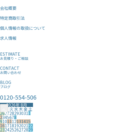
会社概要
特定商取引法
個人情報の取扱について
求人情報
ESTIMATE
お見積り・ご相談
CONTACT
お問い合わせ
BLOG
ブログ
0120-554-506
2026年 8月
日
月
火
水
木
金
土
PREV
PREV
26
27
28
29
30
31
1
2
3
4
5
6
7
8
9
10
11
12
13
14
15
16
17
18
19
20
21
22
23
24
25
26
27
28
29