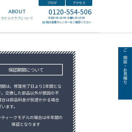
ブログ
アクセス
0120-554-506
ABOUT
ゼニス
カナルクラブについて
平日9:00-18:00 土曜9:30-15:00
日/祝は営業カレンダーをご確認ください
ご相談・お見積り
保証期間について
期間は、修理完了日より1年間とな
す。交換した部品以外が原因の不
場合は部品料金が別途かかる場合
ざいます。
ンティークモデルの場合は半年間の
保証となります