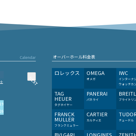
オーバーホール料金表
Calendar
ロレックス
OMEGA
IWC
NEXT
NEXT
オメガ
インターナ
土
ウォッチカ
TAG
PANERAI
BREIT
HEUER
パネライ
ブライトリ
19
タグホイヤー
26
FRANCK
CARTIER
TUDO
MULLER
カルティエ
チュードル
フランクミュラー
BVLGARI
LONGINES
ZENIT