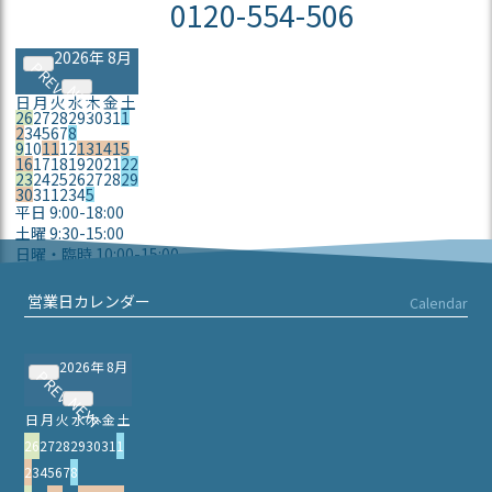
0120-554-506
2026年 8月
PREV
NEXT
日
月
火
水
木
金
土
26
27
28
29
30
31
1
2
3
4
5
6
7
8
9
10
11
12
13
14
15
16
17
18
19
20
21
22
23
24
25
26
27
28
29
30
31
1
2
3
4
5
平日 9:00-18:00
土曜 9:30-15:00
日曜・臨時 10:00-15:00
定休日
営業日カレンダー
Calendar
2026年 8月
PREV
NEXT
日
月
火
水
木
金
土
26
27
28
29
30
31
1
2
3
4
5
6
7
8