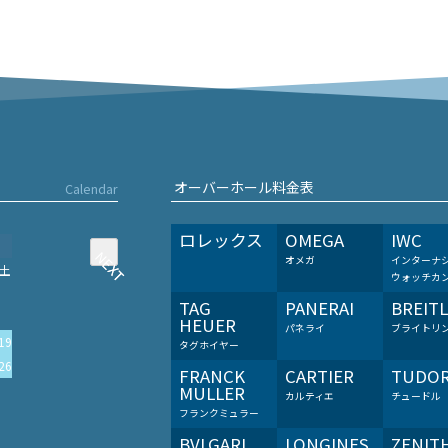
オーバーホール料金表
Calendar
ロレックス
OMEGA
IWC
NEXT
NEXT
オメガ
インターナ
土
ウォッチカ
TAG
PANERAI
BREIT
HEUER
パネライ
ブライトリ
19
タグホイヤー
26
FRANCK
CARTIER
TUDO
MULLER
カルティエ
チュードル
フランクミュラー
BVLGARI
LONGINES
ZENIT