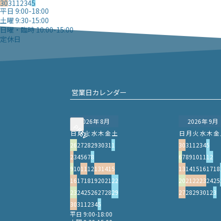
30
31
1
2
3
4
5
平日 9:00-18:00
土曜 9:30-15:00
日曜・臨時 10:00-15:00
定休日
営業日カレンダー
2026年 8月
2026年 9月
PREV
PREV
日
月
火
水
木
金
土
日
月
火
水
木
金
26
27
28
29
30
31
1
30
31
1
2
3
4
5
2
3
4
5
6
7
8
6
7
8
9
10
11
12
9
10
11
12
13
14
15
13
14
15
16
17
18
16
17
18
19
20
21
22
20
21
22
23
24
25
23
24
25
26
27
28
29
27
28
29
30
1
2
3
30
31
1
2
3
4
5
平日 9:00-18:00