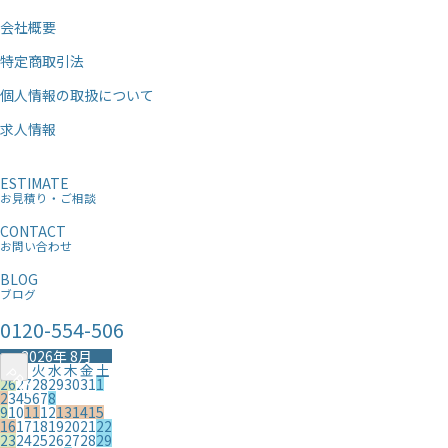
会社概要
特定商取引法
個人情報の取扱について
求人情報
ESTIMATE
お見積り・ご相談
CONTACT
お問い合わせ
BLOG
ブログ
0120-554-506
2026年 8月
日
月
火
水
木
金
土
PREV
PREV
26
27
28
29
30
31
1
2
3
4
5
6
7
8
9
10
11
12
13
14
15
16
17
18
19
20
21
22
23
24
25
26
27
28
29