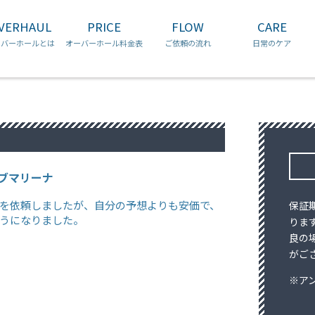
コ
VERHAUL
PRICE
FLOW
CARE
ン
チュードル
ブルガリ
ロンジン
テ
ーバーホールとは
オーバーホール料金表
ご依頼の流れ
日常のケア
ン
ツ
へ
ス
キ
ッ
プ
ブマリーナ
を依頼しましたが、自分の予想よりも安価で、
保証
うになりました。
りま
良の
がご
※ア