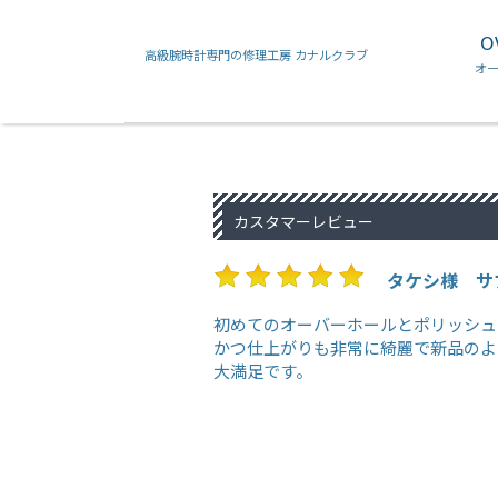
O
高級腕時計専門の修理工房 カナルクラブ
フランクミュラー
カルティエ
オ
カスタマーレビュー
タケシ様 サ
初めてのオーバーホールとポリッシュ
かつ仕上がりも非常に綺麗で新品のよ
大満足です。