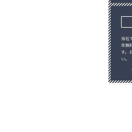
当社
年無
す。
い。