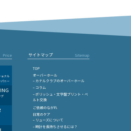
サイトマップ
Price
Sitemap
TOP
オーバーホール
ショナル
– カナルクラブのオーバーホール
ンパニー
– コラム
LING
– ポリッシュ・文字盤プリント・ベ
ング
ルト交換
ご依頼のながれ
R
日常のケア
– リューズについて
– 時計を長持ちさせるには？
H