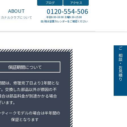
ブログ
アクセス
0120-554-506
ABOUT
ゼニス
カナルクラブについて
平日9:00-18:00 土曜9:30-15:00
日/祝は営業カレンダーをご確認ください
ご相談・お見積り
保証期間について
期間は、修理完了日より1年間とな
す。交換した部品以外が原因の不
場合は部品料金が別途かかる場合
ざいます。
ンティークモデルの場合は半年間の
保証となります