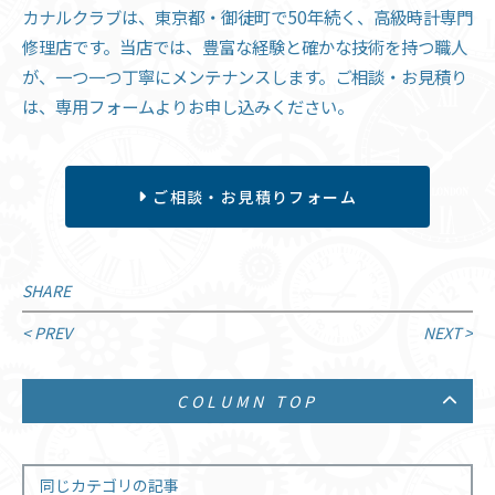
カナルクラブは、東京都・御徒町で50年続く、高級時計専門
修理店です。当店では、豊富な経験と確かな技術を持つ職人
が、一つ一つ丁寧にメンテナンスします。ご相談・お見積り
は、専用フォームよりお申し込みください。
ご相談・お見積りフォーム
SHARE
投
< PREV
NEXT >
稿
COLUMN TOP
ナ
ビ
ゲ
同じカテゴリの記事