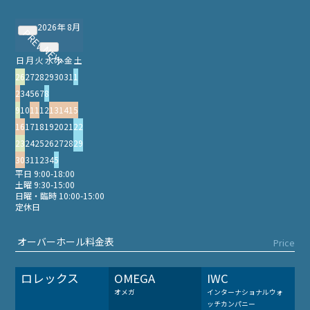
2026年 8月
PREV
NEXT
日
月
火
水
木
金
土
26
27
28
29
30
31
1
2
3
4
5
6
7
8
9
10
11
12
13
14
15
16
17
18
19
20
21
22
23
24
25
26
27
28
29
30
31
1
2
3
4
5
平日 9:00-18:00
土曜 9:30-15:00
日曜・臨時 10:00-15:00
定休日
オーバーホール料金表
Price
ロレックス
OMEGA
IWC
オメガ
インターナショナルウォ
ッチカンパニー