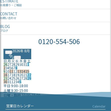
ESTIMATE
お見積り・ご相談
CONTACT
お問い合わせ
BLOG
ブログ
0120-554-506
2026年 8月
PREV
NEXT
日
月
火
水
木
金
土
26
27
28
29
30
31
1
2
3
4
5
6
7
8
9
10
11
12
13
14
15
16
17
18
19
20
21
22
23
24
25
26
27
28
29
30
31
1
2
3
4
5
平日 9:00-18:00
土曜 9:30-15:00
日曜・臨時 10:00-15:00
定休日
営業日カレンダー
Calendar