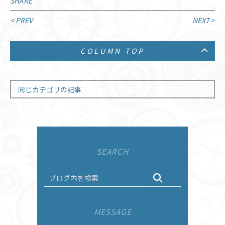
SHARE
投
< PREV
NEXT >
稿
COLUMN TOP
ナ
ビ
ゲ
同じカテゴリの記事
ー
シ
ョ
SEARCH
ン
MESSAGE