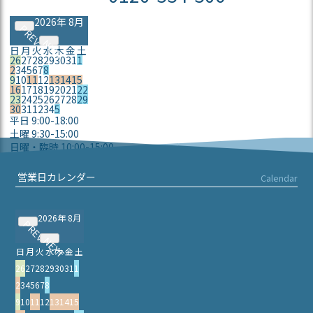
2026年 8月
PREV
NEXT
日
月
火
水
木
金
土
26
27
28
29
30
31
1
2
3
4
5
6
7
8
9
10
11
12
13
14
15
16
17
18
19
20
21
22
23
24
25
26
27
28
29
30
31
1
2
3
4
5
平日 9:00-18:00
土曜 9:30-15:00
日曜・臨時 10:00-15:00
定休日
営業日カレンダー
Calendar
2026年 8月
PREV
NEXT
日
月
火
水
木
金
土
26
27
28
29
30
31
1
2
3
4
5
6
7
8
9
10
11
12
13
14
15