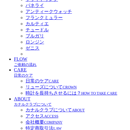
パネライ
アンティークウォッチ
フランクミュラー
カルティエ
チュードル
ブルガリ
ロンジン
ゼニス
FLOW
ご依頼の流れ
CARE
日常のケア
日常のケア
CARE
リューズについて
CROWN
時計を長持ちさせるには？
HOW TO TAKE CARE
ABOUT
カナルクラブについて
カナルクラブについて
ABOUT
アクセス
ACCESS
会社概要
COMPANY
特定商取引法
LAW