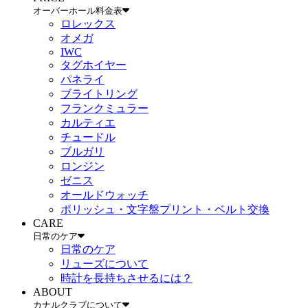
オーバーホール料金表
ロレックス
オメガ
IWC
タグホイヤー
パネライ
ブライトリング
フランクミュラー
カルティエ
チュードル
ブルガリ
ロンジン
ゼニス
オールドウォッチ
ポリッシュ・文字盤プリント・ベルト交換
CARE
日常のケア
日常のケア
リューズについて
時計を長持ちさせるには？
ABOUT
カナルクラブについて