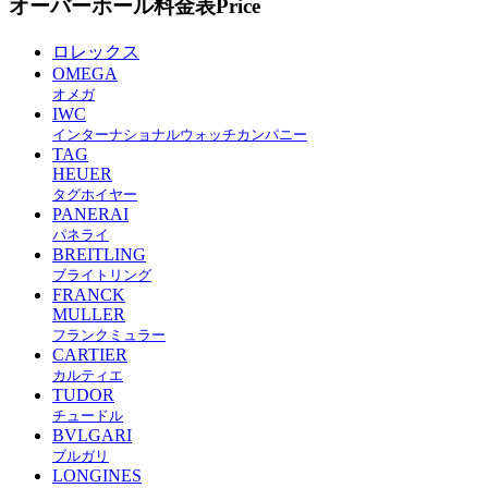
オーバーホール料金表
Price
ロレックス
OMEGA
オメガ
IWC
インターナショナルウォッチカンパニー
TAG
HEUER
タグホイヤー
PANERAI
パネライ
BREITLING
ブライトリング
FRANCK
MULLER
フランクミュラー
CARTIER
カルティエ
TUDOR
チュードル
BVLGARI
ブルガリ
LONGINES