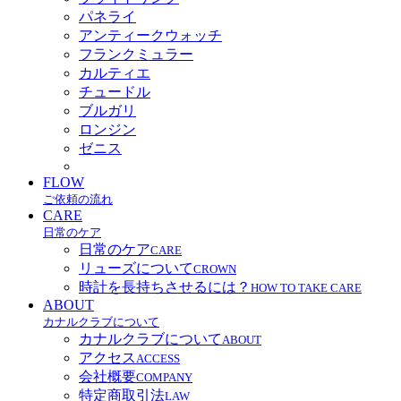
パネライ
アンティークウォッチ
フランクミュラー
カルティエ
チュードル
ブルガリ
ロンジン
ゼニス
FLOW
ご依頼の流れ
CARE
日常のケア
日常のケア
CARE
リューズについて
CROWN
時計を長持ちさせるには？
HOW TO TAKE CARE
ABOUT
カナルクラブについて
カナルクラブについて
ABOUT
アクセス
ACCESS
会社概要
COMPANY
特定商取引法
LAW