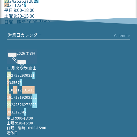
23
24
25
26
27
28
29
30
31
1
2
3
4
5
平日 9:00-18:00
土曜 9:30-15:00
日曜・臨時 10:00-15:00
定休日
営業日カレンダー
Calendar
2026年 8月
PREV
NEXT
日
月
火
水
木
金
土
26
27
28
29
30
31
1
2
3
4
5
6
7
8
9
10
11
12
13
14
15
16
17
18
19
20
21
22
23
24
25
26
27
28
29
30
31
1
2
3
4
5
平日 9:00-18:00
土曜 9:30-15:00
日曜・臨時 10:00-15:00
定休日