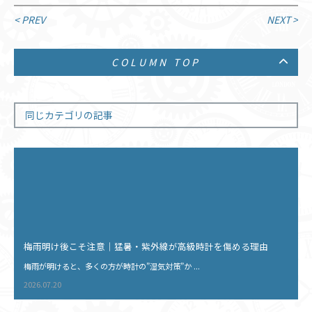
投
< PREV
NEXT >
稿
COLUMN TOP
ナ
ビ
ゲ
同じカテゴリの記事
ー
シ
ョ
ン
梅雨明け後こそ注意｜猛暑・紫外線が高級時計を傷める理由
梅雨が明けると、多くの方が時計の”湿気対策”か ...
2026.07.20