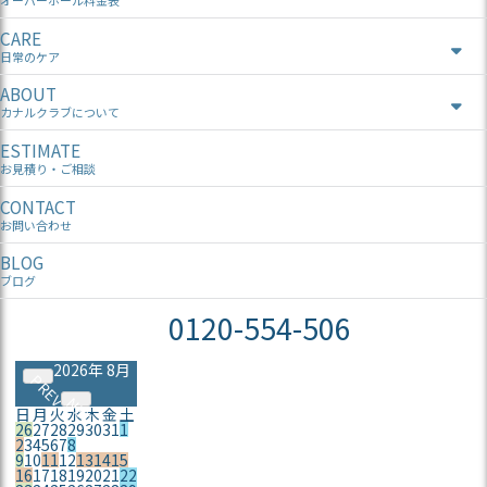
オーバーホール料金表
CARE
日常のケア
ABOUT
カナルクラブについて
ESTIMATE
お見積り・ご相談
CONTACT
お問い合わせ
BLOG
ブログ
0120-554-506
2026年 8月
PREV
NEXT
日
月
火
水
木
金
土
26
27
28
29
30
31
1
2
3
4
5
6
7
8
9
10
11
12
13
14
15
16
17
18
19
20
21
22