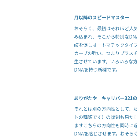
月以降のスピードマスター
おそらく、最初はそれほど人
み込まれ、そこから特別な
DN
岐を促しオートマチックタイ
カーブの強い、つまりプラス
生させています。いろいろな
DNA
を持つ新種です。
ありがたや キャリバー
321
それとは別の方向性として、
トの種類です）の復刻も果た
ますこちらの方向性も同時に
DNA
を感じさせます。おそら