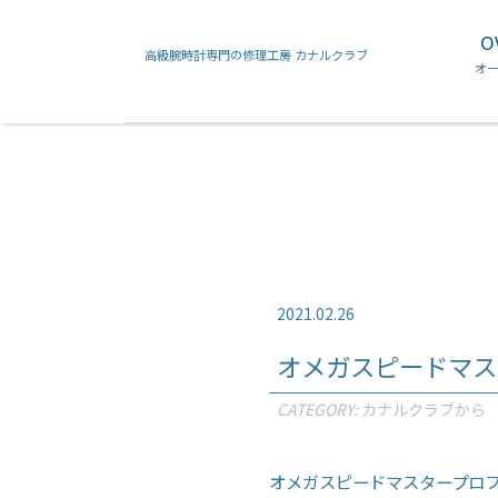
O
高級腕時計専門の修理工房 カナルクラブ
フランクミュラー
カルティエ
オ
2021.02.26
オメガスピードマス
CATEGORY:
カナルクラブから
オメガスピードマスタープロフ