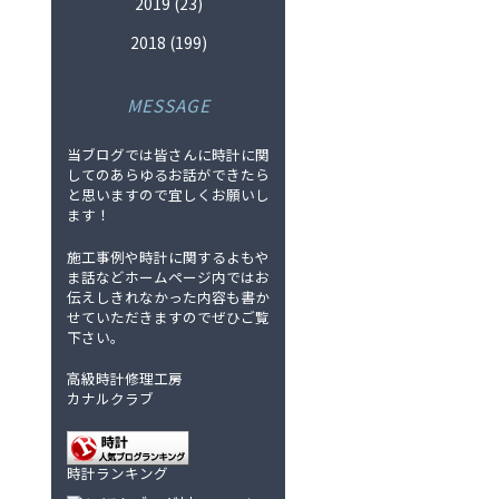
2019
(23)
2018
(199)
MESSAGE
当ブログでは皆さんに時計に関
してのあらゆるお話ができたら
と思いますので宜しくお願いし
ます！
施工事例や時計に関するよもや
ま話などホームページ内ではお
伝えしきれなかった内容も書か
せていただきますのでぜひご覧
下さい。
高級時計修理工房
カナルクラブ
時計ランキング