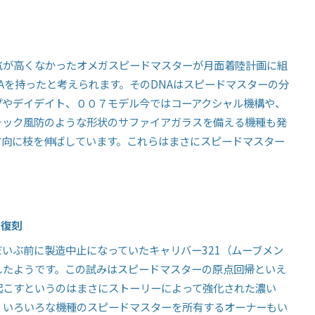
気が高くなかったオメガスピードマスターが月面着陸計画に組
A
を持ったと考えられます。その
DNA
はスピードマスターの分
プやデイデイト、００７モデル今ではコーアクシャル機構や、
チック風防のような形状のサファイアガラスを備える機種も発
方向に枝を伸ばしています。これらはまさにスピードマスター
の復刻
だいぶ前に製造中止になっていたキャリバー
321
（ムーブメン
したようです。この試みはスピードマスターの原点回帰といえ
起こすというのはまさにストーリーによって強化された濃い
くいろいろな機種のスピードマスターを所有するオーナーもい