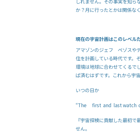
しれません。その事実を知ら
か？月に行ったとかは関係な
現在の宇宙計画はこのレベル
アマゾンのジェフ ペゾスや
住を計画している時代です。
環境は地球に合わせてくるで
ば済むはずです。これから宇
いつの日か
“
The
first and last watch
『宇宙探検に貢献した最初で
せん。