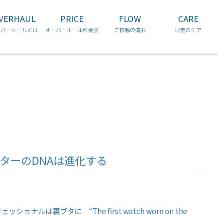
コ
VERHAUL
PRICE
FLOW
CARE
ン
チュードル
ブルガリ
ロンジン
テ
ーバーホールとは
オーバーホール料金表
ご依頼の流れ
日常のケア
ン
ツ
へ
ス
キ
ッ
プ
ターのDNAは進化する
ェッショナルは裏ブタに “
The first watch worn on the