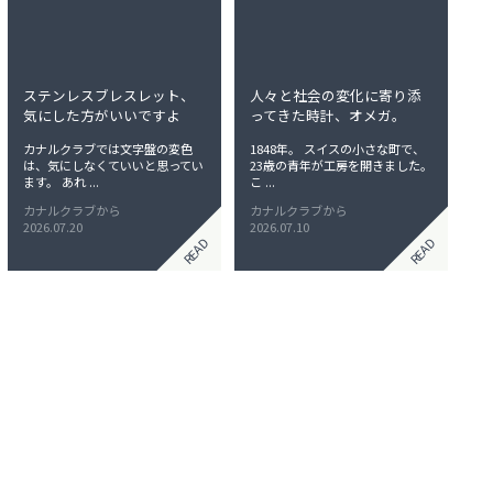
ステンレスブレスレット、
人々と社会の変化に寄り添
気にした方がいいですよ
ってきた時計、オメガ。
カナルクラブでは文字盤の変色
1848年。 スイスの小さな町で、
は、気にしなくていいと思ってい
23歳の青年が工房を開きました。
ます。 あれ ...
こ ...
カナルクラブから
カナルクラブから
2026.07.20
2026.07.10
READ
READ