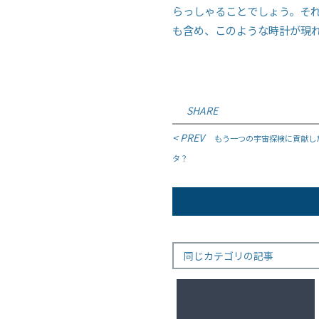
らっしゃることでしょう。そ
も含め、このような時計が現
SHARE
投
< PREV
もう一つの宇宙探検に貢献し
タ？
稿
ナ
ビ
ゲ
ー
同じカテゴリの記事
シ
ョ