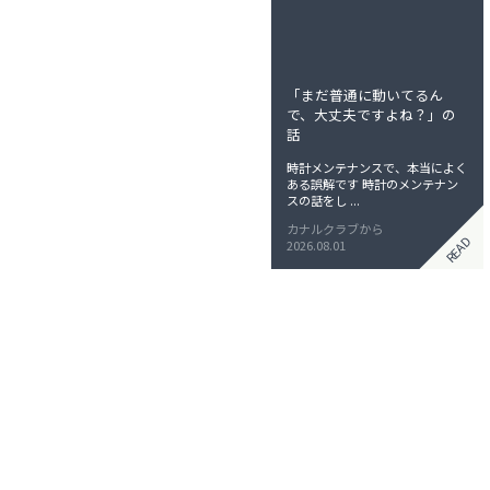
ン
「まだ普通に動いてるん
で、大丈夫ですよね？」の
話
時計メンテナンスで、本当によく
ある誤解です 時計のメンテナン
スの話をし ...
カナルクラブから
READ
2026.08.01