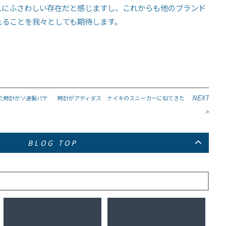
れにふさわしい存在だと感じますし、これからも他のブランド
れることを我々としても期待します。
NEXT
た時計がソ連製パケ
時計がアディダス ナイキのスニーカーに似てきた
>
BLOG TOP